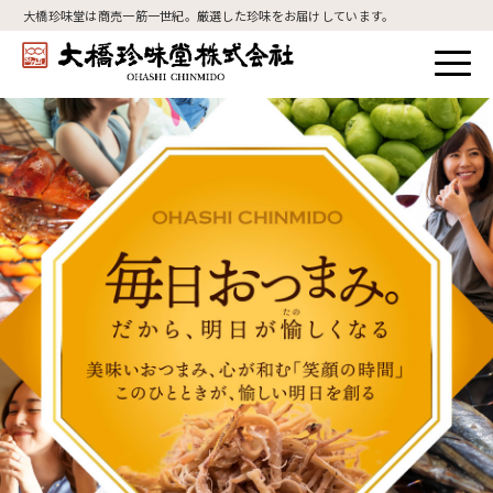
大橋珍味堂は商売一筋一世紀。厳選した珍味をお届けしています。