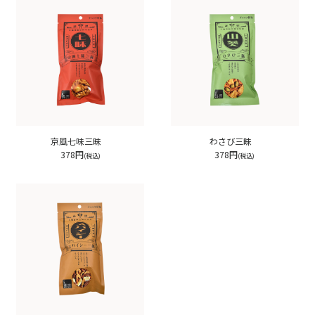
京風七味三昧
わさび三昧
378円
378円
(税込)
(税込)