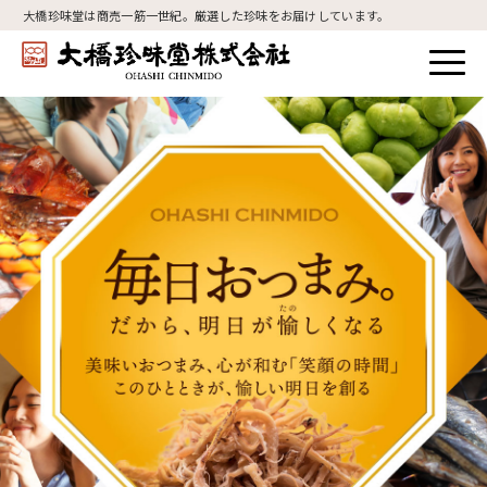
大橋珍味堂は商売一筋一世紀。厳選した珍味をお届けしています。