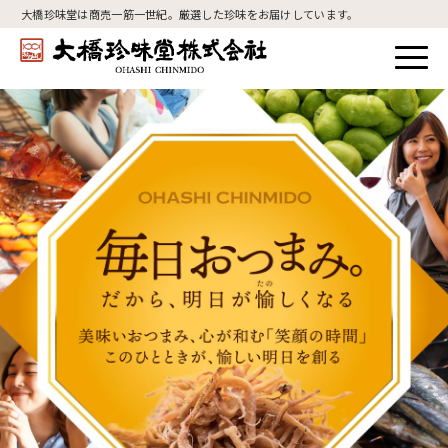
大橋珍味堂は商売一筋一世紀。厳選した珍味をお届けしています。